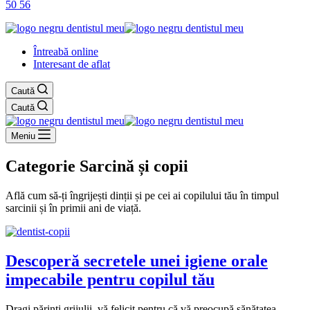
50 56
Întreabă online
Interesant de aflat
Caută
Caută
Meniu
Categorie
Sarcină și copii
Află cum să-ți îngrijești dinții și pe cei ai copilului tău în timpul
sarcinii și în primii ani de viață.
Descoperă secretele unei igiene orale
impecabile pentru copilul tău
Dragi părinți grijulii, vă felicit pentru că vă preocupă sănătatea