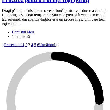
Practice pentru Părinți Îngrijorați
Dragi părinți neliniștiți, am o veste bună pentru voi: durerea de dinți
la bebeluși este doar temporară! Știu că e greu să îl vezi pe micuțul
tău suferind, dar apariția dinților este un proces firesc prin care trec
toți copiii.…
Dentistul Meu
1 mai, 2025
Precedentul
1
2
3
4
5
6
Următorul