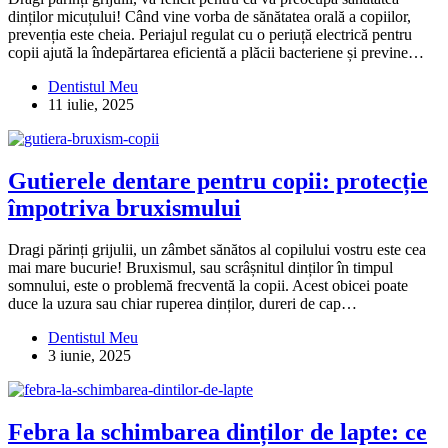
dinților micuțului! Când vine vorba de sănătatea orală a copiilor,
prevenția este cheia. Periajul regulat cu o periuță electrică pentru
copii ajută la îndepărtarea eficientă a plăcii bacteriene și previne…
Dentistul Meu
11 iulie, 2025
Gutierele dentare pentru copii: protecție
împotriva bruxismului
Dragi părinți grijulii, un zâmbet sănătos al copilului vostru este cea
mai mare bucurie! Bruxismul, sau scrâșnitul dinților în timpul
somnului, este o problemă frecventă la copii. Acest obicei poate
duce la uzura sau chiar ruperea dinților, dureri de cap…
Dentistul Meu
3 iunie, 2025
Febra la schimbarea dinților de lapte: ce