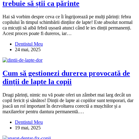
trebuie să știi ca părinte
Hai să vorbim despre ceva ce îi îngrijorează pe mulți părinți: febra
copilului în timpul schimbării dinților de lapte! Este absolut normal
ca micuții să aibă febră ușoară atunci când le ies dinții permanenți.
Acest proces poate fi dureros, iar…
Dentistul Meu
24 mai, 2025
Cum să gestionezi durerea provocată de
dinții de lapte la copii
Dragi părinți, nimic nu vă poate oferi un zâmbet mai larg decât un
copil fericit și sănătos! Dinții de lapte ai copiilor sunt temporari, dar
joacă un rol important în dezvoltarea corectă a mușchilor și a
maxilarelor pentru dantura permanentă.…
Dentistul Meu
19 mai, 2025