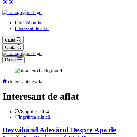
50 56
Întreabă online
Interesant de aflat
Caută
Caută
Meniu
Prima
Interesant de aflat
pagină
Interesant de aflat
28 aprilie, 2024
Îngrijirea zilnică
Dezvăluind Adevărul Despre Apa de