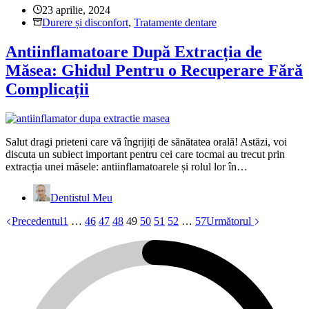
23 aprilie, 2024
Durere și disconfort
,
Tratamente dentare
Antiinflamatoare După Extracția de
Măsea: Ghidul Pentru o Recuperare Fără
Complicații
Salut dragi prieteni care vă îngrijiți de sănătatea orală! Astăzi, voi
discuta un subiect important pentru cei care tocmai au trecut prin
extracția unei măsele: antiinflamatoarele și rolul lor în…
Dentistul Meu
Precedentul
1
…
46
47
48
49
50
51
52
…
57
Următorul