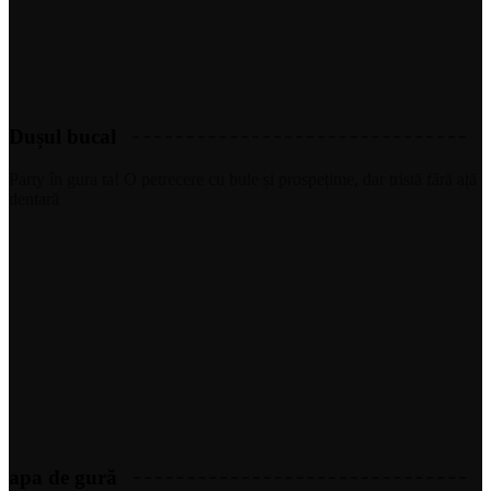
Dușul bucal
Party în gura ta! O petrecere cu bule și prospețime, dar tristă fără ață
dentară
apa de gură