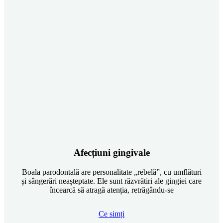
Afecțiuni gingivale
Boala parodontală are personalitate „rebelă”, cu umflături
și sângerări neașteptate. Ele sunt răzvrătiri ale gingiei care
încearcă să atragă atenția, retrăgându-se
Ce simți