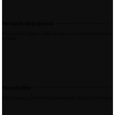
Periuța de dinți electrică
Micul roboțel al igienei curăță mai rapid și mai eficient decât periuța
manuală
Pasta de dinți
Elixirul magic al zâmbetului, recomandăm de obicei să conțină fluor