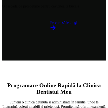
O cascadă de prospețime pentru cavitatea ta bucală
Pe care să le alegi
Programare Online Rapidă la Clinica
Dentistul Meu
Suntem o clinică deținută și administrată în familie, unde te
întâmpină colegi amabili și prietenoși. Promitem să oferim excelență