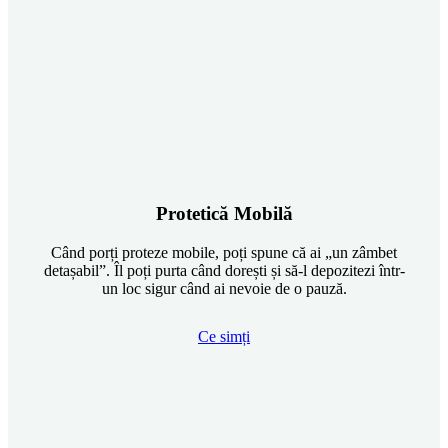
Protetică Mobilă
Când porți proteze mobile, poți spune că ai „un zâmbet
detașabil”. Îl poți purta când dorești și să-l depozitezi într-
un loc sigur când ai nevoie de o pauză.
Ce simți