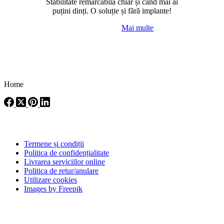
Stabilitate remarcabilă chiar și când mai ai
puțini dinți. O soluție și fără implante!
Mai multe
Home
Linkuri
Termene și condiții
Politica de confidențialitate
Livrarea serviciilor online
Politica de retur/anulare
Utilizare cookies
Images by Freepik