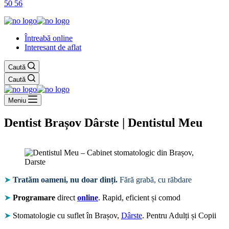
50 56
Întreabă online
Interesant de aflat
Caută
Caută
Meniu
Dentist Brașov Dârste | Dentistul Meu
➤
Tratăm oameni, nu doar dinți.
Fără grabă, cu răbdare
➤
Programare
direct
online
. Rapid, eficient și comod
➤
Stomatologie cu suflet în Brașov,
Dârste
. Pentru Adulți și Copii