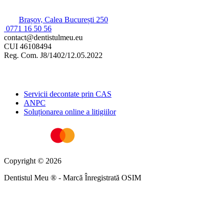
Brașov, Calea București 250
0771 16 50 56
contact@dentistulmeu.eu
CUI 46108494
Reg. Com. J8/1402/12.05.2022
Informații utile
Servicii decontate prin CAS
ANPC
Soluționarea online a litigiilor
Copyright © 2026
Dentistul Meu ® - Marcă Înregistrată OSIM