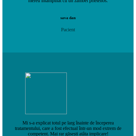
mereu întâmpinat cu un zâmbet prietenos.
sava dan
Pacient
Mi s-a explicat totul pe larg înainte de începerea
tratamentului, care a fost efectual într-un mod extrem de
competent. Mai rar găsești atâta implicare!