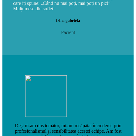
care iți spune: „Când nu mai poți, mai poți un pic!”
Mulțumesc din suflet!
irina gabriela
Pacient
Deși m-am dus temător, mi-am recăpătat încrederea prin
profesionalismul și sensibilitatea acestei echipe. Am fost