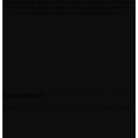
Iată câțiva aliați, pe care, dacă îi vei folosi regulat, ne vei determina
să te felicităm la controlul bianual. Prin vizite regulate, vei evita cu
succes complicațiile dureroase și tratamente costisitoare.
ața interdentară
Asul secret al zâmbetului. Fără ea, zone dintre dinți rămân murdare